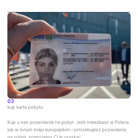
03
kup karta pobytu
Kup u nas pozwolenie na pobyt. Jeśli mieszkasz w Polsce
lub w innym kraju europejskim i potrzebujesz pozwolenia
na pobyt, pomożemy Ci je uzyskać.