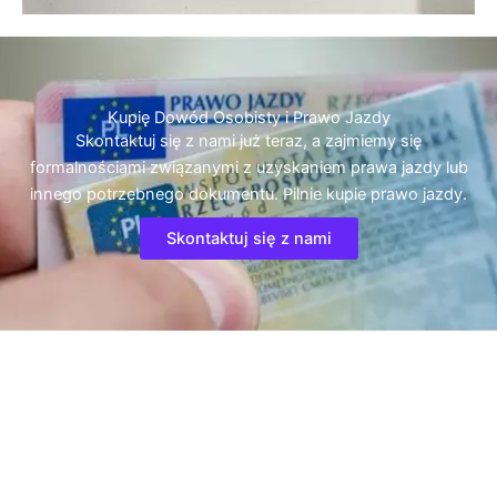
Kupię Dowód Osobisty i Prawo Jazdy
Skontaktuj się z nami już teraz, a zajmiemy się
formalnościami związanymi z uzyskaniem prawa jazdy lub
innego potrzebnego dokumentu. Pilnie kupie prawo jazdy.
Skontaktuj się z nami
Kilka powiązanych słów kluczowych:
Kupno prawa jazdy
na
ukrainie, kupno prawa jazdy kat a, kupno prawa jazdy na
motor, za ile można kupić prawo jazdy. Chce kupić prawo
jazdy zalerestrowane, za ile można
kupić prawo jazdy
, testy na
prawo jazdy kat b gdzie można kupić. Gdzie kupić fałszywe
prawo jazdy, czy można w polsce kupić prawo jazdy. Prawo