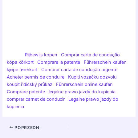
jazdy uk, angielskie prawo jazdy do kupienia. Angielskie
prawo jazdy na polskie, kup holenderskie prawo jazdy, kup
holendzkie prawo jazdy, europejskie prawo jazdy. Kupic
prawo jazdy ukraina, europejskie prawo jazdy bez
egzaminu, europejskie prawo jazdy online
Zobacz, jakich słów kluczowych używają inne firmy w
Europie:
Rijbewijs kopen
,
Comprar carta de condução
,
köpa körkort
,
Comprare la patente
,
Führerschein kaufen
,
kjøpe førerkort
,
Comprar carta de condução urgente
,
Acheter permis de conduire
,
Kupiti vozačku dozvolu
,
koupit řidičský průkaz
,
Führerschein online kaufen
,
Comprare patente
,
legalne prawo jazdy do kupienia
,
comprar carnet de conducir
,
Legalne prawo jazdy do
kupienia
POPRZEDNI