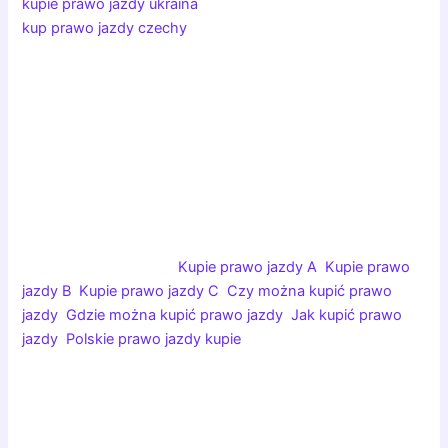
kupie prawo jazdy ukraina
, prawo jazdy ukrainskie kupie,
kup prawo jazdy czechy
. Kupię prawo jazdy na ukrainie,
kupię czeskie prawo jazdy, czy można kupić prawo jazdy
na ukrainie. Czy na ukrainie można kupić prawo jazdy,
gdzie kupić ukraińskie prawo jazdy. Kupić prawo jazdy na
ukrainie, jak kupić prawo jazdy w uk, kupno prawa jazdy w
czechach. Prawo jazdy kupione na ukrainie, kupione prawo
jazdy z ukrainy
kup prawo jazdy w niemczech, kup prawo jazdy w
czechach, niemieckie prawo jazdy na polskie, niemieckie
prawo jazdy na motor.
Kupie prawo jazdy A
,
Kupie prawo
jazdy B
,
Kupie prawo jazdy C
,
Czy można kupić prawo
jazdy
,
Gdzie można kupić prawo jazdy
,
Jak kupić prawo
jazdy
,
Polskie prawo jazdy kupie
niemieckie prawo jazdy wymiana, niemieckie prawo jazdy
w polsce, Niemieckie prawo jazdy b. Niemieckie prawo
jazdy kat b, czeskie prawo jazdy do kupienia, kup prawo