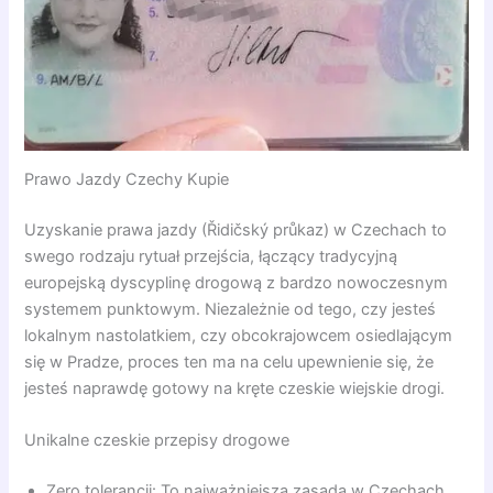
Prawo Jazdy Czechy Kupie
Uzyskanie prawa jazdy (Řidičský průkaz) w Czechach to
swego rodzaju rytuał przejścia, łączący tradycyjną
europejską dyscyplinę drogową z bardzo nowoczesnym
systemem punktowym. Niezależnie od tego, czy jesteś
lokalnym nastolatkiem, czy obcokrajowcem osiedlającym
się w Pradze, proces ten ma na celu upewnienie się, że
jesteś naprawdę gotowy na kręte czeskie wiejskie drogi.
Unikalne czeskie przepisy drogowe
Zero tolerancji: To najważniejsza zasada w Czechach.